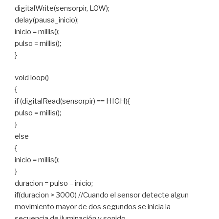
digitalWrite(sensorpir, LOW);
delay(pausa_inicio);
inicio = millis();
pulso = millis();
}
void loop()
{
if (digitalRead(sensorpir) == HIGH){
pulso = millis();
}
else
{
inicio = millis();
}
duracion = pulso – inicio;
if(duracion > 3000) //Cuando el sensor detecte algun
movimiento mayor de dos segundos se inicia la
secuencia de iluminación y sonido