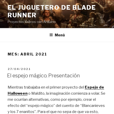
Saltar
EL JUGUETERO DE BLADE
al
RUNNER
contenido
Proyectos lúdicos con Arduino
Menú
MES:
ABRIL 2021
PUBLICADO
27/04/2021
EL
El espejo mágico. Presentación
Mientras trabajaba en el primer proyecto del
Espejo de
Halloween
o Maldito, la imaginación comienza a volar. Se
me ocurrían alternativas, como por ejemplo, crear el
efecto del “espejo mágico” del cuento de “Blancanieves
y los 7 enanitos”. Para el que no sepa de que va esto,