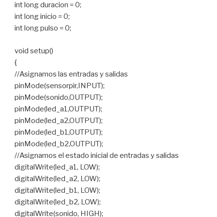
int long duracion = 0;
int long inicio = 0;
int long pulso = 0;
void setup()
{
//Asignamos las entradas y salidas
pinMode(sensorpir,INPUT);
pinMode(sonido,OUTPUT);
pinMode(led_a1,OUTPUT);
pinMode(led_a2,OUTPUT);
pinMode(led_b1,OUTPUT);
pinMode(led_b2,OUTPUT);
//Asignamos el estado inicial de entradas y salidas
digitalWrite(led_a1, LOW);
digitalWrite(led_a2, LOW);
digitalWrite(led_b1, LOW);
digitalWrite(led_b2, LOW);
digitalWrite(sonido, HIGH);