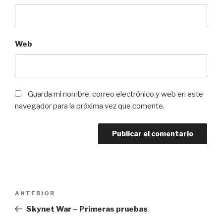
Web
Guarda mi nombre, correo electrónico y web en este
navegador para la próxima vez que comente.
Navegación
Entrada
ANTERIOR
de
anterior:
Skynet War – Primeras pruebas
entradas