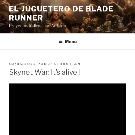
Saltar
EL JUGUETERO DE BLADE
al
RUNNER
contenido
Proyectos lúdicos con Arduino
Menú
PUBLICADO
03/05/2022
POR
JFSEBASTIAN
EL
Skynet War: It’s alive!!