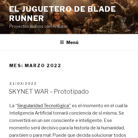
Saltar
EL JUGUETERO DE BLADE
al
RUNNER
contenido
Proyectos lúdicos con Arduino
Menú
MES:
MARZO 2022
PUBLICADO
21/03/2022
EL
SKYNET WAR – Prototipado
La “
Singularidad Tecnológica”
es el momento en el cual la
Inteligencia Artificial tomará conciencia de sí misma. Se
convertirá en un ser consciente e inteligente. Ese
momento será decisivo para la historia de la humanidad,
para bien o para mal: Puede que decida solucionar todos