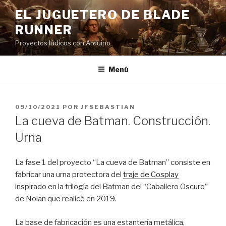
Saltar
EL JUGUETERO DE BLADE
al
RUNNER
contenido
Proyectos lúdicos con Arduino
Menú
PUBLICADO
09/10/2021
POR
JFSEBASTIAN
EL
La cueva de Batman. Construcción.
Urna
La fase 1 del proyecto “La cueva de Batman” consiste en
fabricar una urna protectora del
traje de Cosplay
inspirado en la trilogía del Batman del “Caballero Oscuro”
de Nolan que realicé en 2019.
La base de fabricación es una estantería metálica,