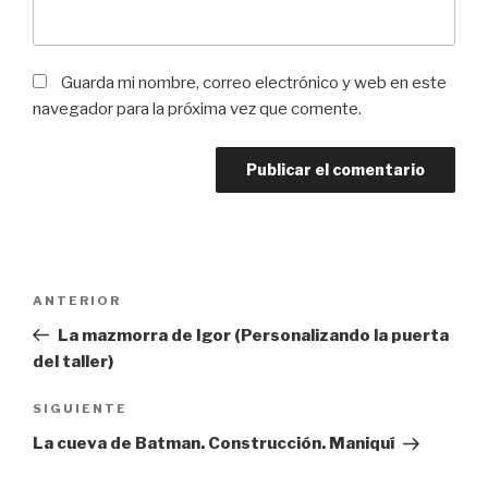
Guarda mi nombre, correo electrónico y web en este
navegador para la próxima vez que comente.
Navegación
Entrada
ANTERIOR
de
anterior:
La mazmorra de Igor (Personalizando la puerta
entradas
del taller)
Siguiente
SIGUIENTE
entrada
La cueva de Batman. Construcción. Maniquí