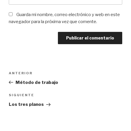
Guarda mi nombre, correo electrónico y web en este
navegador para la próxima vez que comente.
Navegación
Entrada
ANTERIOR
de
anterior:
Método de trabajo
entradas
Siguiente
SIGUIENTE
entrada
Los tres planos