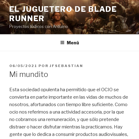
Saltar
EL JUGUETERO DE BLADE
al
RUNNER
contenido
Proyectos lúdicos con Arduino
Menú
PUBLICADO
06/05/2021
POR
JFSEBASTIAN
EL
Mi mundito
Esta sociedad opulenta ha permitido que el OCIO se
convierta en parte importante en las vidas de muchos de
nosotros, afortunados con tiempo libre suficiente. Como
ocio nos referimos a una actividad accesoria, por la que
no cobramos una remuneración, y que sólo pretende
distraer o hacer disfrutar mientras la practicamos. Hay
gente que lo dedica a consumir productos audiovisuales,